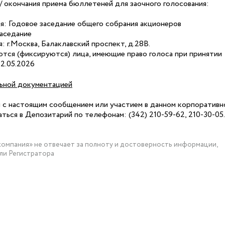
/ окончания приема бюллетеней для заочного голосования:
я: Годовое заседание общего собрания акционеров
Заседание
 г.Москва, Балаклавский проспект, д.28В.
тся (фиксируются) лица, имеющие право голоса при принятии
2.05.2026
ьной документацией
м с настоящим сообщением или участием в данном корпоративн
ться в Депозитарий по телефонам: (342) 210-59-62, 210-30-05.
мпания» не отвечает за полноту и достоверность информации,
ли Регистратора