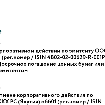
е
6
орпоративном действии по эмитенту О
(рег.номер / ISIN 4B02-02-00629-R-001P
осрочное погашение ценных бумаг или
 эмитентом
6
тмене корпоративного действия по
Х РС (Якутия) обб01 (рег.номер / ISIN