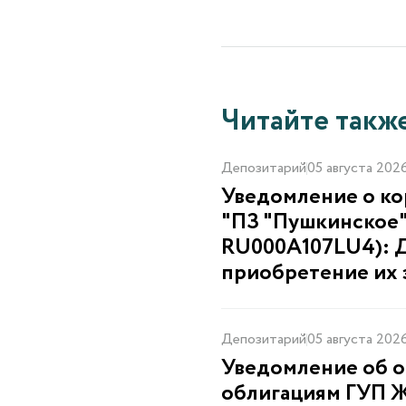
Читайте такж
Депозитарий
05 августа 202
Уведомление о к
"ПЗ "Пушкинское" 
RU000A107LU4): Д
приобретение их
Депозитарий
05 августа 202
Уведомление об о
облигациям ГУП ЖК