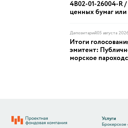
4B02-01-26004-R 
ценных бумаг или
Депозитарий
05 августа 202
Итоги голосовани
эмитент: Публич
морское пароходст
Услуги
Брокерское 