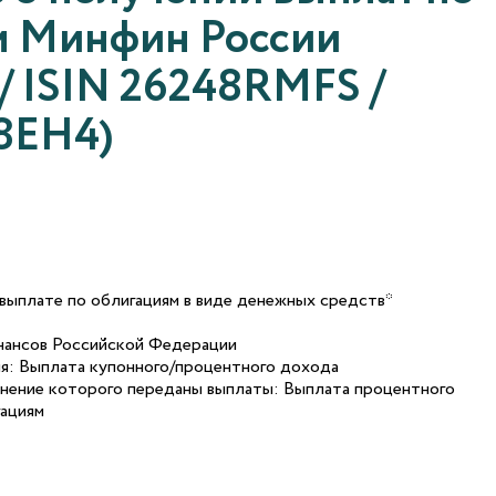
м Минфин России
 / ISIN 26248RMFS /
8EH4)
выплате по облигациям в виде денежных средств*
нансов Российской Федерации
я: Выплата купонного/процентного дохода
лнение которого переданы выплаты: Выплата процентного
гациям