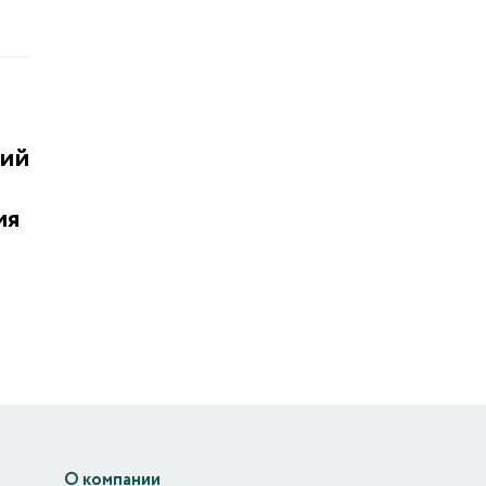
ний
ия
О компании