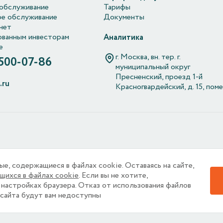
обслуживание
Тарифы
е обслуживание
Документы
нет
ванным инвесторам
Аналитика
е
г. Москва, вн. тер. г.
 500-07-86
муниципальный округ
Пресненский, проезд 1-й
.ru
Красногвардейский, д. 15, поме
ом по обработке персональных данных, информация об обрабо
Политике в отношении обработки персональных данных.
, содержащиеся в файлах cookie. Оставаясь на сайте,
. Если вы не хотите,
щихся в файлах cookie
 «cookie» с целью персонализации сервисов и повышения удобс
 настройках браузера. Отказ от использования файлов
а, ограничьте их использование в своём браузере.
 cайта будут вам недоступны