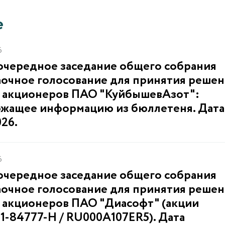
е
6
чередное заседание общего собрания
аочное голосование для принятия реше
 акционеров ПАО "КуйбышевАзот":
ржащее информацию из бюллетеня. Дата
026.
6
чередное заседание общего собрания
аочное голосование для принятия реше
 акционеров ПАО "Диасофт" (акции
1-84777-H / RU000A107ER5). Дата