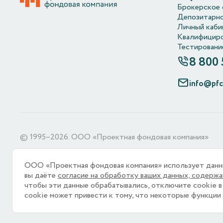
Брокерское 
Депозитарно
Личный каби
Квалифициро
Тестировани
8 800
info@pfc
© 1995–2026. ООО «Проектная фондовая компания»
ООО «Проектная фондовая компания» является оператор
требованиях к защите персональных данных отражены в
ООО «Проектная фондовая компания» использует данные
вы даёте
согласие на обработку ваших данных, содержа
ООО «Проектная фондовая компания» использует
файлы
чтобы эти данные обрабатывались, отключите cookie в
ваши пользовательские данные обрабатывались, пожалуйст
cookie может привести к тому, что некоторые функции