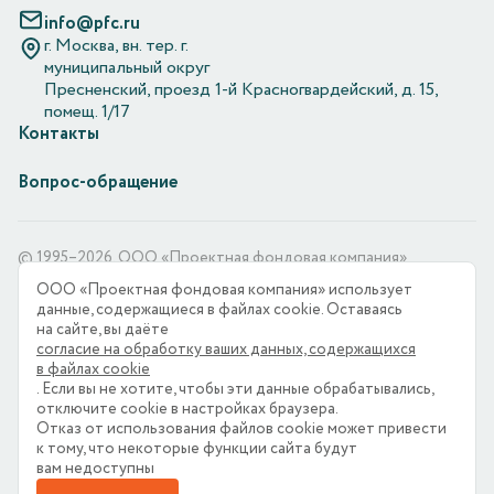
info@pfc.ru
г. Москва, вн. тер. г.
муниципальный округ
Пресненский, проезд 1-й Красногвардейский, д. 15,
помещ. 1/17
Контакты
Вопрос-обращение
© 1995–2026. ООО «Проектная фондовая компания»
ООО «Проектная фондовая компания» использует
ООО «Проектная фондовая компания» является оператором
данные, содержащиеся в файлах cookie. Оставаясь
по обработке персональных данных, информация
на сайте, вы даёте
об обработке персональных данных и сведения о реализуемых
согласие на обработку ваших данных, содержащихся
требованиях к защите персональных данных отражены в
в файлах cookie
Политике в отношении обработки персональных данных.
. Если вы не хотите, чтобы эти данные обрабатывались,
ООО «Проектная фондовая компания» использует
отключите cookie в настройках браузера.
файлы «cookie» с целью персонализации сервисов
Отказ от использования файлов cookie может привести
и повышения удобства пользования веб-сайтом.
к тому, что некоторые функции cайта будут
Если вы не хотите, чтобы ваши пользовательские данные
вам недоступны
обрабатывались, пожалуйста, ограничьте их использование