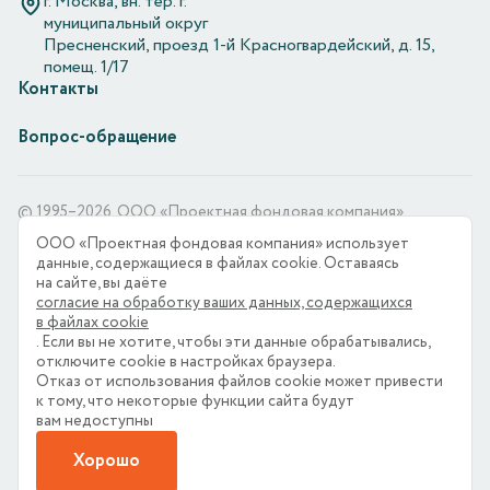
г. Москва, вн. тер. г.
муниципальный округ
Пресненский, проезд 1-й Красногвардейский, д. 15,
помещ. 1/17
Контакты
Вопрос-обращение
© 1995–2026. ООО «Проектная фондовая компания»
ООО «Проектная фондовая компания» использует
ООО «Проектная фондовая компания» является оператором
данные, содержащиеся в файлах cookie. Оставаясь
по обработке персональных данных, информация
на сайте, вы даёте
об обработке персональных данных и сведения о реализуемых
согласие на обработку ваших данных, содержащихся
требованиях к защите персональных данных отражены в
в файлах cookie
Политике в отношении обработки персональных данных.
. Если вы не хотите, чтобы эти данные обрабатывались,
ООО «Проектная фондовая компания» использует
отключите cookie в настройках браузера.
файлы «cookie» с целью персонализации сервисов
Отказ от использования файлов cookie может привести
и повышения удобства пользования веб-сайтом.
к тому, что некоторые функции cайта будут
Если вы не хотите, чтобы ваши пользовательские данные
вам недоступны
обрабатывались, пожалуйста, ограничьте их использование
в своём браузере.
Хорошо