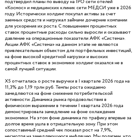
подтвердил планы по выводу на IPO сети отелей
«Космос» и медицинских клиник сети МЕДСИ уже в 2026
году. Исторически холдинг покупал активы за счет
заемных средств и нагружал займами дочерние компании
для ускорения их роста. С повышением процентных
ставок процентные расходы сильно выросли и оказывают
давление на операционные показатели АФК «Система».
Акции АФК «Система» на данном этапе не являются
привлекательным объектом для портфельных инвестиций,
на фоне высокой кредитной нагрузки и высоких
процентных ставок в экономике холдинг оказался не в
самой лучшей ситуации.
Х5 отчиталась о росте выручки в I квартале 2026 года на
11,3% до 1,19 трлн руб. Темпы роста ожидаемо
замедляются на фоне снижения потребительской
активности. Динамика рынка продовольствия в
физическом выражении в течении I квартала 2026 года
демонстрировала замедление на фоне охлаждения
экономики. На этом фоне динамика по трафику впервые за
долгое время ушла в отрицательную зону. При этом
сопоставимый средний чек показал рост на 7,9%,
несмотря на замедляющуюся инфляцию. Мы полагаем, что