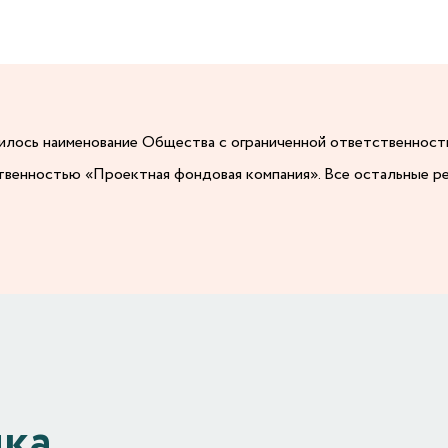
енилось наименование Общества с ограниченной ответственнос
твенностью «Проектная фондовая компания». Все остальные р
ика