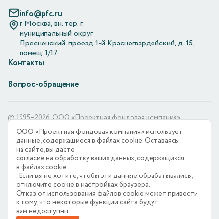
info@pfc.ru
г. Москва, вн. тер. г.
муниципальный округ
Пресненский, проезд 1-й Красногвардейский, д. 15,
помещ. 1/17
Контакты
Вопрос-обращение
© 1995–2026. ООО «Проектная фондовая компания»
ООО «Проектная фондовая компания» использует
ООО «Проектная фондовая компания» является оператором
данные, содержащиеся в файлах cookie. Оставаясь
по обработке персональных данных, информация
на сайте, вы даёте
об обработке персональных данных и сведения о реализуемых
согласие на обработку ваших данных, содержащихся
требованиях к защите персональных данных отражены в
в файлах cookie
Политике в отношении обработки персональных данных.
. Если вы не хотите, чтобы эти данные обрабатывались,
ООО «Проектная фондовая компания» использует
отключите cookie в настройках браузера.
файлы «cookie» с целью персонализации сервисов
Отказ от использования файлов cookie может привести
и повышения удобства пользования веб-сайтом.
к тому, что некоторые функции cайта будут
Если вы не хотите, чтобы ваши пользовательские данные
вам недоступны
обрабатывались, пожалуйста, ограничьте их использование